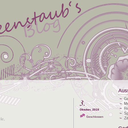
Aus
Ge
3.
Me
Re
Oktober, 2010
Sp
Geschlossen
le,
Zi