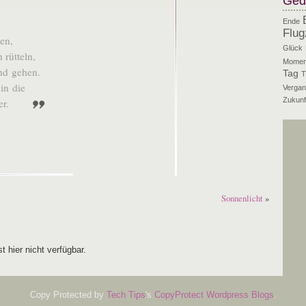
Ged
Ende
Flug
ien,
Glück
n rütteln,
Momen
und gehen.
Tag
T
 in die
Vergan
Zukunf
er.
Sonnenlicht
»
t hier nicht verfügbar.
Copy Protected by
Tech Tips
's
CopyProtect Wordpress Blogs
.