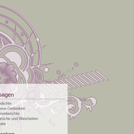
sagen
dichte
ine Gedanken
iseberichte
rüche und Weisheiten
tate