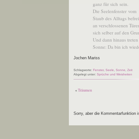
ganz für sich sein.
Die See­len­fens­ter vom
Staub des All­tags befre
an ver­schlos­se­nen Türe
sich sel­ber auf den Gr
Und dann hin­aus tre­ten
Son­ne: Da bin ich wied
Jochen Mariss
Schlagworte:
Fenster
,
Seele
,
Sonne
,
Zeit
Abgelegt unter:
Sprüche und Weisheiten
«
Träumen
Sorry, aber die Kommentarfunktion is