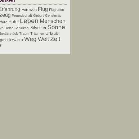
anken
Flug
Erfahrung
Fernweh
Flughafen
zeug
Freundschaft
Geburt
Geheimnis
Leben
Menschen
Hotel
Herz
Sonne
Silvester
te
Reise
Schicksal
Urlaub
heaterstück
Traum
Träumen
Zeit
Weg
Welt
warm
genheit
t