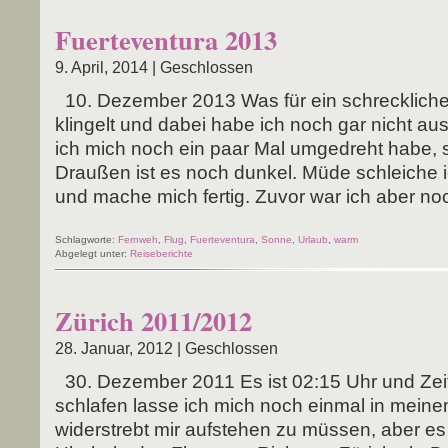
Fuerteventura 2013
9. April, 2014 |
Geschlossen
10. Dezem­ber 2013 Was für ein schreck­li­ch
klin­gelt und dabei habe ich noch gar nicht aus
ich mich noch ein paar Mal umge­dreht habe, ste­
Drau­ßen ist es noch dun­kel. Müde schlei­che 
und mache mich fer­tig. Zuvor war ich aber noc
Schlagworte:
Fernweh
,
Flug
,
Fuerteventura
,
Sonne
,
Urlaub
,
warm
Abgelegt unter:
Reiseberichte
Zürich 2011/2012
28. Januar, 2012 |
Geschlossen
30. Dezem­ber 2011 Es ist 02:15 Uhr und Zeit a
schla­fen las­se ich mich noch ein­mal in mei­ne
wider­strebt mir auf­ste­hen zu müs­sen, aber 