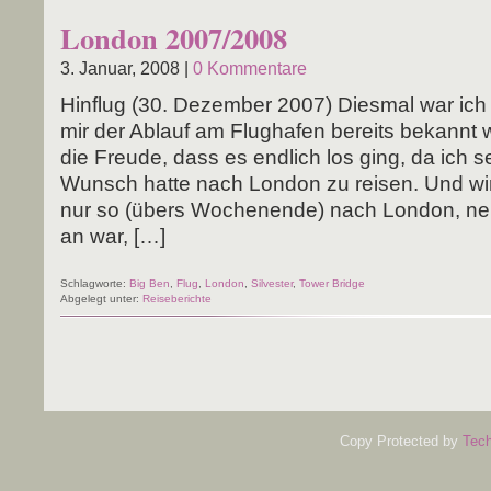
London 2007/2008
3. Januar, 2008 |
0 Kommentare
Hin­flug (30. Dezem­ber 2007) Dies­mal war ich w
mir der Ablauf am Flug­ha­fen bereits bekannt
die Freu­de, dass es end­lich los ging, da ich s
Wunsch hat­te nach Lon­don zu rei­sen. Und wir 
nur so (übers Wochen­en­de) nach Lon­don, nei
an war, […]
Schlagworte:
Big Ben
,
Flug
,
London
,
Silvester
,
Tower Bridge
Abgelegt unter:
Reiseberichte
Copy Protected by
Tech