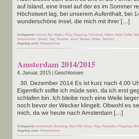
auf Island, eine Insel auf der es im Som­mer rela
Höchst­wert lag, bei unse­rem Auf­ent­halt, bei 1
wun­der­schö­ne Insel, die mich mit ihrer […]
Schlagworte:
Abend
,
Eis
,
fliegen
,
Flug
,
Flugzeug
,
Frühstück
,
Hafen
,
Hotel
,
koffer
,
Mal
Sonneschein
,
Strand
,
Tag
,
Terrasse
,
warm
,
Wasser
,
Wolke
,
Zitronen
Abgelegt unter:
Reiseberichte
Amsterdam 2014/2015
4. Januar, 2015 |
Geschlossen
30. Dezem­ber 2014 Es ist kurz nach 4.00 Uh
Eigent­lich soll­te ich müde sein, da ich erst g
schla­fen bin. Ich blei­be noch eine Wei­le lie­g
noch bevor der Wecker klin­gelt. Obwohl es sehr
mich, da wir heu­te nach Amsterdam […]
Schlagworte:
Amsterdam
,
Boarding
,
Duty Free Shop
,
Flug
,
Flughafen
,
Flugzeug
,
Hol
Abgelegt unter:
Reiseberichte