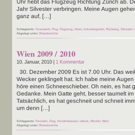
Uhr hebt das Flug­zeug Rich­tung Zürich ab. Do
Jahr Sil­ves­ter ver­brin­gen. Mei­ne Augen geh
ganz auf, […]
Schlagworte:
Feuerwerk
,
Flug
,
Flugzeug
,
Hotel
,
Industriegebiet
,
Rückweg
,
Silvester
,
Abgelegt unter:
Reiseberichte
Wien 2009 / 2010
10. Januar, 2010 |
1 Kommentar
30. Dezem­ber 2009 Es ist 7.00 Uhr. Das weiß
Wecker geklin­gelt hat. Ich habe mei­ne Augen
höre einen Schnee­schie­ber. Oh nein, es hat ge
Gedan­ke. Mein Gat­te geht, bes­ser tau­melt im
Tat­säch­lich, es hat geschneit und schneit im
um denn […]
Schlagworte:
Fernweh
,
Flug
,
Hundertwasser
,
Urlaub
,
Wecker
,
Wien
Abgelegt unter:
Reiseberichte