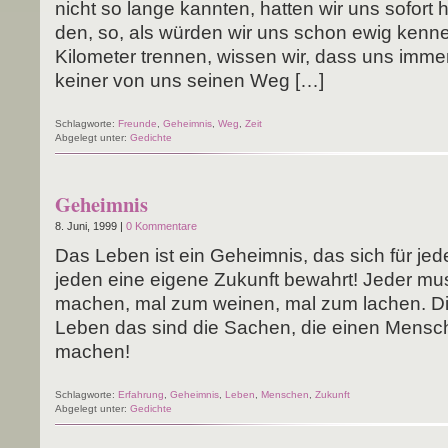
nicht so lan­ge kann­ten, hat­ten wir uns sofort h
den, so, als wür­den wir uns schon ewig ken­n
Kilo­me­ter tren­nen, wis­sen wir, dass uns imme
kei­ner von uns sei­nen Weg […]
Schlagworte:
Freunde
,
Geheimnis
,
Weg
,
Zeit
Abgelegt unter:
Gedichte
Geheimnis
8. Juni, 1999 |
0 Kommentare
Das Leben ist ein Geheim­nis, das sich für jede
jeden eine eige­ne Zukunft bewahrt! Jeder mus
machen, mal zum wei­nen, mal zum lachen. Di
Leben das sind die Sachen, die einen Men­s
machen!
Schlagworte:
Erfahrung
,
Geheimnis
,
Leben
,
Menschen
,
Zukunft
Abgelegt unter:
Gedichte