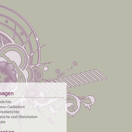
sagen
dichte
ine Gedanken
iseberichte
rüche und Weisheiten
tate