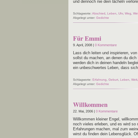
und den­noch nie dein lächeln ver­lo­r
Schlagworte:
Abschied
,
Leben
,
Uhr
,
Weg
,
Wel
Abgelegt unter:
Gedichte
Für Emmi
9. April, 2008 |
0 Kommentare
Lass dich lei­ten und inspi­rie­ren, von
sollst du machen, an denen du dich k
wer­den dich in dei­nen han­deln begle
ein unbe­schwer­tes Leben, dass sic
Schlagworte:
Erfahrung
,
Geburt
,
Leben
,
Welt
Abgelegt unter:
Gedichte
Willkommen
22. Mai, 2006 |
0 Kommentare
Will­kom­men klei­ner Engel, will­kom­
noch vie­les erle­ben, und es wird so 
Erfah­run­gen machen, mal zum wei­n
wirst du fin­den dein Lebens­glück. O