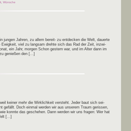
t
,
Wünsche
in jun­gen Jah­ren, zu allem bereit- zu ent­de­cken die Welt, dau­er­te
wig­keit, viel zu lang­sam dreh­te sich das Rad der Zeit, inzwi­
onat, ein Jahr, mor­gen Schon ges­tern war, und im Alter dann im
, zu genie­ßen den […]
weil kei­ner mehr die Wirk­lich­keit ver­steht. Jeder baut sich sei­
ht gefällt. Doch ein­mal wer­den wir aus unse­rem Traum geris­sen,
 wie konn­te das gesche­hen. Dann wer­den wir uns fra­gen: Wer hat
elt […]