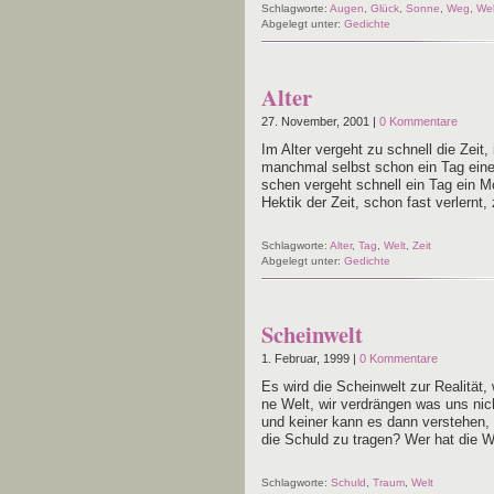
Schlagworte:
Augen
,
Glück
,
Sonne
,
Weg
,
Wel
Abgelegt unter:
Gedichte
Alter
27. November, 2001 |
0 Kommentare
Im Alter ver­geht zu schnell die Zeit, 
manch­mal selbst schon ein Tag eine E
schen ver­geht schnell ein Tag ein M
Hek­tik der Zeit, schon fast ver­lernt
Schlagworte:
Alter
,
Tag
,
Welt
,
Zeit
Abgelegt unter:
Gedichte
Scheinwelt
1. Februar, 1999 |
0 Kommentare
Es wird die Schein­welt zur Rea­li­tät, 
ne Welt, wir ver­drän­gen was uns nic
und kei­ner kann es dann ver­ste­hen,
die Schuld zu tra­gen? Wer hat die W
Schlagworte:
Schuld
,
Traum
,
Welt