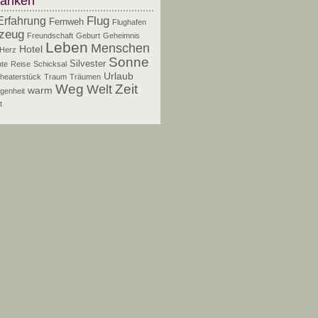
anken
Flug
Erfahrung
Fernweh
Flughafen
zeug
Freundschaft
Geburt
Geheimnis
Leben
Menschen
Hotel
Herz
Sonne
Silvester
te
Reise
Schicksal
Urlaub
heaterstück
Traum
Träumen
Zeit
Weg
Welt
warm
genheit
t