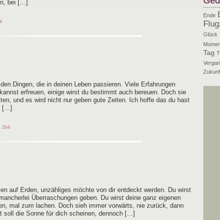
Ged
en, bei […]
Ende
t
Flug
Glück
Momen
Tag
T
Vergan
Zukunf
 den Din­gen, die in dei­nen Leben pas­sie­ren. Vie­le Erfah­run­gen
annst erfreu­en, eini­ge wirst du bestimmt auch bereu­en. Doch sie
i­ten, und es wird nicht nur geben gute Zei­ten. Ich hof­fe das du hast
h […]
,
Zeit
men auf Erden, unzäh­li­ges möch­te von dir ent­deckt wer­den. Du wirst
man­cher­lei Über­ra­schun­gen geben. Du wirst dei­ne ganz eige­nen
en, mal zum lachen. Doch sieh immer vor­wärts, nie zurück, dann
ft soll die Son­ne für dich schei­nen, dennoch […]