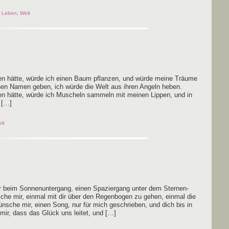
,
Leben
,
Welt
 hät­te, wür­de ich einen Baum pflan­zen, und wür­de mei­ne Träu­me
ihnen Namen geben, ich wür­de die Welt aus ihren Angeln heben.
 hät­te, wür­de ich Muscheln sam­meln mit mei­nen Lip­pen, und in
n […]
lt
r beim Son­nen­un­ter­gang, einen Spa­zier­gang unter dem Ster­nen­
che mir, ein­mal mit dir über den Regen­bo­gen zu gehen, ein­mal die
n­sche mir, einen Song, nur für mich geschrie­ben, und dich bis in
 mir, dass das Glück uns lei­tet, und […]