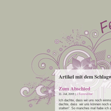
Artikel mit dem Schlagw
Zum Abschied
11. Juli, 2008 |
1 Kommentar
Ich dach­te, dass wir uns noch ein­
dach­te, dass wir uns kön­nen noch e
stal­ten“. So man­ches mal habe ich 