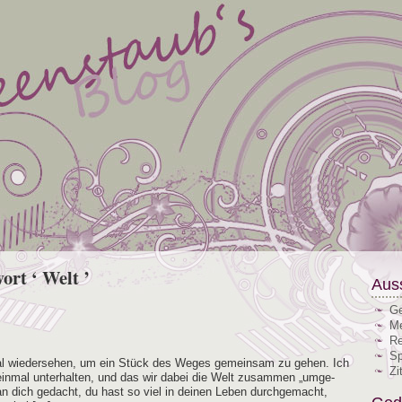
ort ‘ Welt ’
Aus
Ge
Me
Re
Sp
mal wie­der­se­hen, um ein Stück des Weges gemein­sam zu gehen. Ich
Zi
in­mal unter­hal­ten, und das wir dabei die Welt zusam­men „umge­
an dich gedacht, du hast so viel in dei­nen Leben durch­ge­macht,