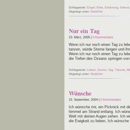
Schlagworte:
Engel
,
Erde
,
Erfahrung
,
Geburt
Abgelegt unter:
Gedichte
Nur ein Tag
23. März, 2005 |
0 Kommentare
Wenn ich nur noch einen Tag zu leben
tan­zen, wür­de Ster­ne fan­gen und 
Wenn ich nur noch einen Tag zu leben
die Tie­fen des Oze­ans sprin­gen vo
Schlagworte:
Leben
,
Sonne
,
Tag
,
Träume
,
We
Abgelegt unter:
Gedichte
Wünsche
15. September, 2004 |
0 Kommentare
Ich wün­sche mir, ein Pick­nick mit di
him­mel am Strand ent­lang. Ich wün­s
Welt mit dei­nen Augen sehen. Ich wü
die Ewig­keit zu lie­ben, Ich wün­sche