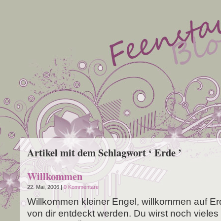
Artikel mit dem Schlagwort ‘ Erde ’
Willkommen
22. Mai, 2006 |
0 Kommentare
Will­kom­men klei­ner Engel, will­kom­men auf Er
von dir ent­deckt wer­den. Du wirst noch vie­les