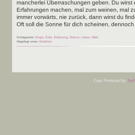
man­cher­lei Über­ra­schun­gen geben. Du wirst 
Erfah­run­gen machen, mal zum wei­nen, mal 
immer vor­wärts, nie zurück, dann wirst du fin­
Oft soll die Son­ne für dich schei­nen, dennoch
Schlagworte:
Engel
,
Erde
,
Erfahrung
,
Geburt
,
Leben
,
Welt
Abgelegt unter:
Gedichte
Copy Protected by
Tech