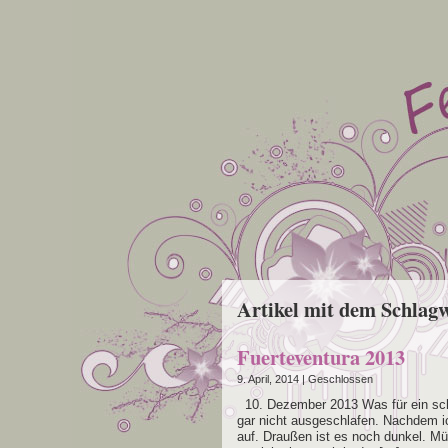
Artikel mit dem Schlagw
Fuerteventura 2013
9. April, 2014 |
Geschlossen
10. Dezem­ber 2013 Was für ein schre
gar nicht aus­ge­schla­fen. Nach­dem i
auf. Drau­ßen ist es noch dun­kel. M