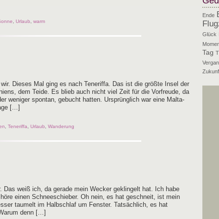
Ged
Ende
Sonne
,
Urlaub
,
warm
Flug
Glück
Momen
Tag
T
Vergan
Zukunf
ir. Die­ses Mal ging es nach Tene­rif­fa. Das ist die größ­te Insel der
­ens, dem Tei­de. Es blieb auch nicht viel Zeit für die Vor­freu­de, da
 weni­ger spon­tan, gebucht hat­ten. Ursprüng­lich war eine Mal­­ta-
frage […]
en
,
Teneriffa
,
Urlaub
,
Wanderung
 Das weiß ich, da gera­de mein Wecker geklin­gelt hat. Ich habe
höre einen Schnee­schie­ber. Oh nein, es hat geschneit, ist mein
s­ser tau­melt im Halb­schlaf um Fens­ter. Tat­säch­lich, es hat
 War­um denn […]