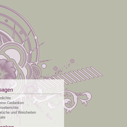
sagen
dichte
ine Gedanken
iseberichte
rüche und Weisheiten
tate