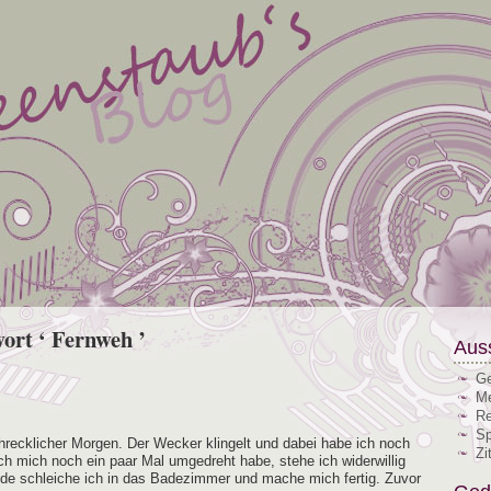
ort ‘ Fernweh ’
Aus
Ge
Me
Re
Sp
ck­li­cher Mor­gen. Der Wecker klin­gelt und dabei habe ich noch
Zi
ch mich noch ein paar Mal umge­dreht habe, ste­he ich wider­wil­lig
üde schlei­che ich in das Bade­zim­mer und mache mich fer­tig. Zuvor