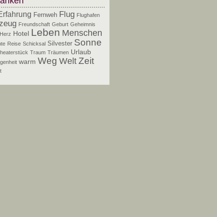
anken
Flug
Erfahrung
Fernweh
Flughafen
zeug
Freundschaft
Geburt
Geheimnis
Leben
Menschen
Hotel
Herz
Sonne
Silvester
te
Reise
Schicksal
Urlaub
heaterstück
Traum
Träumen
Zeit
Weg
Welt
warm
genheit
t