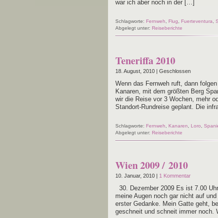
war ich aber noch in der […]
Schlagworte:
Fernweh
,
Flug
,
Fuerteventura
,
Abgelegt unter:
Reiseberichte
Teneriffa 2010
18. August, 2010 |
Geschlossen
Wenn das Fern­weh ruft, dann fol­gen w
Kana­ren, mit dem größ­ten Berg Spa­ni
wir die Rei­se vor 3 Wochen, mehr oder
Stan­d­ort-Run­d­­rei­­se geplant. Die in
Schlagworte:
Fernweh
,
Kanaren
,
Loro
,
Spani
Abgelegt unter:
Reiseberichte
Wien 2009 / 2010
10. Januar, 2010 |
1 Kommentar
30. Dezem­ber 2009 Es ist 7.00 Uhr.
mei­ne Augen noch gar nicht auf und 
ers­ter Gedan­ke. Mein Gat­te geht, be
geschneit und schneit immer noch.