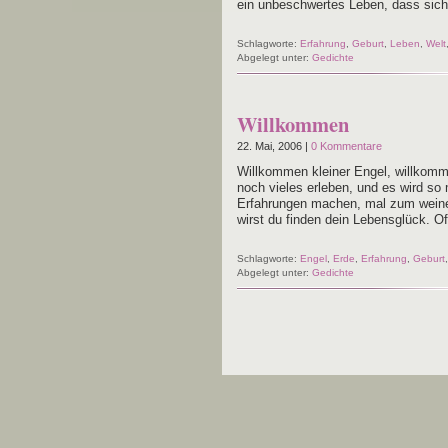
ein unbe­schwer­tes Leben, dass sic
Schlagworte:
Erfahrung
,
Geburt
,
Leben
,
Welt
Abgelegt unter:
Gedichte
Willkommen
22. Mai, 2006 |
0 Kommentare
Will­kom­men klei­ner Engel, will­kom­
noch vie­les erle­ben, und es wird so 
Erfah­run­gen machen, mal zum wei­n
wirst du fin­den dein Lebens­glück. O
Schlagworte:
Engel
,
Erde
,
Erfahrung
,
Geburt
Abgelegt unter:
Gedichte