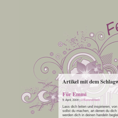
Artikel mit dem Schlagw
Für Emmi
9. April, 2008 |
0 Kommentare
Lass dich lei­ten und inspi­rie­ren, von
sollst du machen, an denen du dich k
wer­den dich in dei­nen han­deln begle