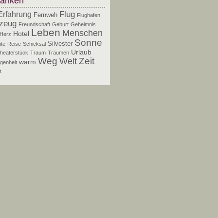
anken
Flug
Erfahrung
Fernweh
Flughafen
zeug
Freundschaft
Geburt
Geheimnis
Leben
Menschen
Hotel
Herz
Sonne
Silvester
te
Reise
Schicksal
Urlaub
heaterstück
Traum
Träumen
Zeit
Weg
Welt
warm
genheit
t