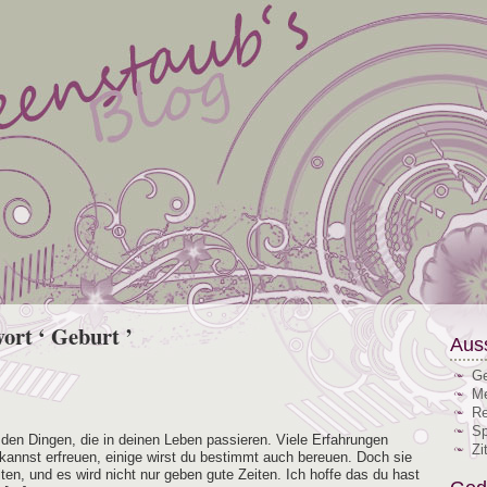
ort ‘ Geburt ’
Aus
Ge
Me
Re
Sp
 den Din­gen, die in dei­nen Leben pas­sie­ren. Vie­le Erfah­run­gen
Zi
annst erfreu­en, eini­ge wirst du bestimmt auch bereu­en. Doch sie
i­ten, und es wird nicht nur geben gute Zei­ten. Ich hof­fe das du hast