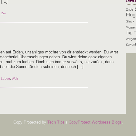
Ged
h […]
Ende
,
Zeit
Flug
Glück
Momen
Tag
T
Vergan
Zukunf
men auf Erden, unzäh­li­ges möch­te von dir ent­deckt wer­den. Du wirst
man­cher­lei Über­ra­schun­gen geben. Du wirst dei­ne ganz eige­nen
en, mal zum lachen. Doch sieh immer vor­wärts, nie zurück, dann
ft soll die Son­ne für dich schei­nen, dennoch […]
,
Leben
,
Welt
Copy Protected by
Tech Tips
's
CopyProtect Wordpress Blogs
.