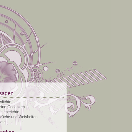
sagen
dichte
ine Gedanken
iseberichte
rüche und Weisheiten
tate