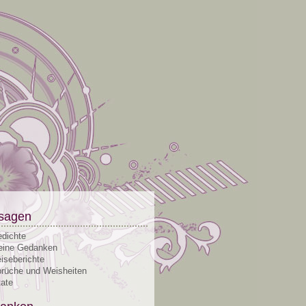
sagen
dichte
ine Gedanken
iseberichte
rüche und Weisheiten
tate