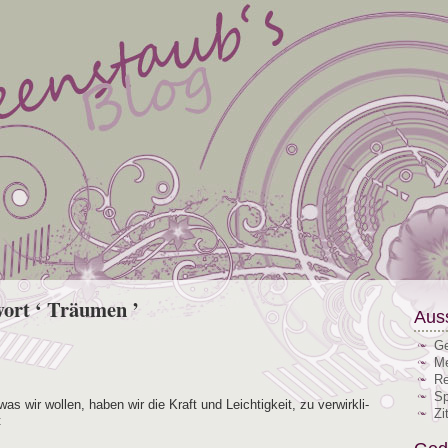
wort ‘ Träumen ’
Aus
Ge
Me
Re
Sp
s wir wol­len, haben wir die Kraft und Leich­tig­keit, zu ver­wirk­li­
Zi
t