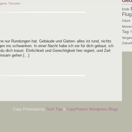
Ged
igkeit
,
Träumen
Ende
Flug
Glück
Momen
Tag
T
Vergan
che nur Run­dun­gen hat. Gebäu­de und Gär­­ten- alles ist rund, nichts
Zukunf
gen ins schwan­ken. In einer Nacht habe ich sie für dich gebaut, ich
 dich traust. Ehr­lich­keit und Gerech­tig­keit hier regiert, und Zeit
mein­sam gehen […]
Copy Protected by
Tech Tips
's
CopyProtect Wordpress Blogs
.