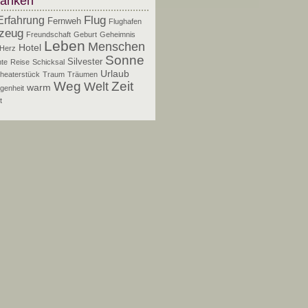
anken
Flug
Erfahrung
Fernweh
Flughafen
zeug
Freundschaft
Geburt
Geheimnis
Leben
Menschen
Hotel
Herz
Sonne
Silvester
te
Reise
Schicksal
Urlaub
heaterstück
Traum
Träumen
Zeit
Weg
Welt
warm
genheit
t