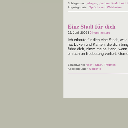
Schlagworte:
gelingen
,
glauben
,
Kraft
,
Leicht
Abgelegt unter:
Sprüche und Weisheiten
Eine Stadt für dich
22. Juni, 2009 |
0 Kommentare
Ich erbau­te für dich eine Stadt, wel­
hat Ecken und Kan­ten, die dich brin­
füh­re dich, nimm mei­ne Hand, wenn du
ein­fach an Bedeu­tung ver­liert. Ge
Schlagworte:
Nacht
,
Stadt
,
Träumen
Abgelegt unter:
Gedichte