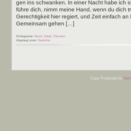
gen ins schwan­ken. In einer Nacht habe ich si
füh­re dich, nimm mei­ne Hand, wenn du dich tra
Gerech­tig­keit hier regiert, und Zeit ein­fach an 
Gemein­sam gehen […]
Schlagworte:
Nacht
,
Stadt
,
Träumen
Abgelegt unter:
Gedichte
Copy Protected by
Tech