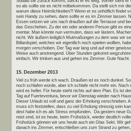
Sobald sie zurück kommt, steckt er es weg. Vor­her sieht er
so als soll­te sie es nicht mit­be­kom­men. Da stellt sich mir die
war­um die­se Heim­lich­kei­ten?! Wenn er es unhöf­lich fin­det vo
sein Han­dy zu sehen, dann soll­te er es im Zim­mer las­sen.
Essen set­zen wir uns nach drau­ßen auf die Ter­ras­se und be
das Gesche­hen. Zu der ein oder ande­ren Per­son gibt es ei
men­tar. Man könn­te nun ver­mu­ten, dass wir läs­tern. Mache
nicht. Wir äußern ledig­lich Mut­ma­ßun­gen zu dem was wir 
Bil­lard­spiel, wel­ches wir eigent­lich noch spie­len woll­ten, hab
mor­gen ver­scho­ben. Der Tag war lang und auf einer gewis­s
Wei­se auch anstren­gend. Über Stun­den gekonnt weg­zu­hö­ren
ein­fach. Wir trin­ken aus und gehen ins Zim­mer. Gute Nacht.
15. Dezember 2013
Viel zu früh wer­de ich wach. Drau­ßen ist es noch dun­kel. So
noch schla­fen wür­de, aber ich schla­fe nicht mehr ein. Nach
wird es hel­ler. Für heu­te steht nichts auf dem Plan. Es ist der 
Tag auf Fuer­te­ven­tura, bevor wir Diens­tag wie­der nach Hau­se
Die­ser Urlaub ist voll und ganz der Erho­lung ver­schrie­ben. Al
muss ich fest­stel­len, dass zu viel Erho­lung stres­sig sein ka
dest habe ich es als Stress emp­fun­den. Da ges­tern neue G
reist sind, ist es heu­te, beim Früh­stück, wie­der deut­lich vol­l
Früh­stück gön­nen wir uns heu­te auch ein Glas Sekt. Wir ge
danach ins Zim­mer, ent­schlie­ßen uns zum Strand zu gehen,