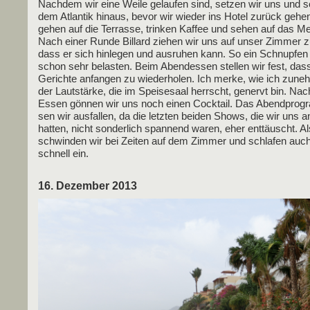
Nach­dem wir eine Wei­le gelau­fen sind, set­zen wir uns und 
dem Atlan­tik hin­aus, bevor wir wie­der ins Hotel zurück gehe
gehen auf die Ter­ras­se, trin­ken Kaf­fee und sehen auf das Me
Nach einer Run­de Bil­lard zie­hen wir uns auf unser Zim­mer 
dass er sich hin­le­gen und aus­ru­hen kann. So ein Schnup­fe
schon sehr belas­ten. Beim Abend­essen stel­len wir fest, dass
Gerich­te anfan­gen zu wie­der­ho­len. Ich mer­ke, wie ich zun
der Laut­stär­ke, die im Spei­se­saal herrscht, genervt bin. N
Essen gön­nen wir uns noch einen Cock­tail. Das Abend­pro­
sen wir aus­fal­len, da die letz­ten bei­den Shows, die wir uns a
hat­ten, nicht son­der­lich span­nend waren, eher ent­täuscht. A
schwin­den wir bei Zei­ten auf dem Zim­mer und schla­fen auch 
schnell ein.
16. Dezember 2013