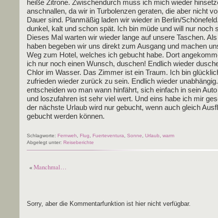
hei­ße Zitro­ne. Zwi­schen­durch muss ich mich wie­der hin­set­
anschnal­len, da wir in Tur­bo­len­zen gera­ten, die aber nicht vo
Dau­er sind. Plan­mä­ßig laden wir wie­der in Berlin/Schönefeld
dun­kel, kalt und schon spät. Ich bin müde und will nur noch s
Die­ses Mal war­ten wir wie­der lan­ge auf unse­re Taschen. Als 
haben bege­ben wir uns direkt zum Aus­gang und machen un
Weg zum Hotel, wel­ches ich gebucht habe. Dort ange­kom­m
ich nur noch einen Wunsch, duschen! End­lich wie­der dusch
Chlor im Was­ser. Das Zim­mer ist ein Traum. Ich bin glück­li
zufrie­den wie­der zurück zu sein. End­lich wie­der unab­hän­gig
ent­schei­den wo man wann hin­fährt, sich ein­fach in sein Auto
und los­zu­fah­ren ist sehr viel wert. Und eins habe ich mir ge
der nächs­te Urlaub wird nur gebucht, wenn auch gleich Aus­fl
gebucht wer­den können.
Schlagworte:
Fernweh
,
Flug
,
Fuerteventura
,
Sonne
,
Urlaub
,
warm
Abgelegt unter:
Reiseberichte
«
Manchmal…
Sorry, aber die Kommentarfunktion ist hier nicht verfügbar.