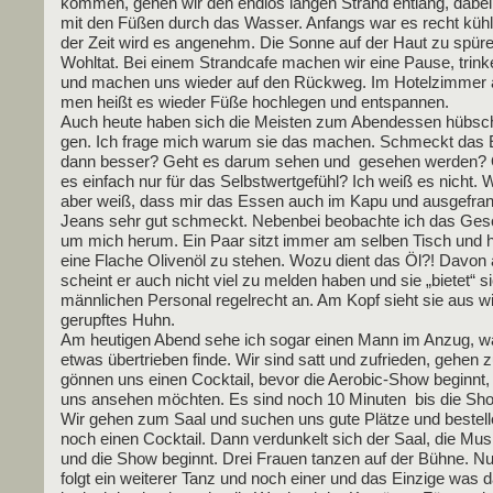
kom­men, gehen wir den end­los lan­gen Strand ent­lang, dabe
mit den Füßen durch das Was­ser. Anfangs war es recht kühl
der Zeit wird es ange­nehm. Die Son­ne auf der Haut zu spü­re
Wohl­tat. Bei einem Strand­ca­fe machen wir eine Pau­se, trin­
und machen uns wie­der auf den Rück­weg. Im Hotel­zim­mer
men heißt es wie­der Füße hoch­le­gen und entspannen.
Auch heu­te haben sich die Meis­ten zum Abend­essen hübsc
gen. Ich fra­ge mich war­um sie das machen. Schmeckt das
dann bes­ser? Geht es dar­um sehen und gese­hen wer­den? 
es ein­fach nur für das Selbst­wert­ge­fühl? Ich weiß es nicht. 
aber weiß, dass mir das Essen auch im Kapu und aus­ge­frans
Jeans sehr gut schmeckt. Neben­bei beob­ach­te ich das Ges
um mich her­um. Ein Paar sitzt immer am sel­ben Tisch und 
eine Fla­che Oli­ven­öl zu ste­hen. Wozu dient das Öl?! Davon 
scheint er auch nicht viel zu mel­den haben und sie „bie­tet“ 
männ­li­chen Per­so­nal regel­recht an. Am Kopf sieht sie aus w
gerupf­tes Huhn.
Am heu­ti­gen Abend sehe ich sogar einen Mann im Anzug, w
etwas über­trie­ben fin­de. Wir sind satt und zufrie­den, gehen 
gön­nen uns einen Cock­tail, bevor die Aero­bic-Show beginnt, 
uns anse­hen möch­ten. Es sind noch 10 Minu­ten bis die Sh
Wir gehen zum Saal und suchen uns gute Plät­ze und bestel­
noch einen Cock­tail. Dann ver­dun­kelt sich der Saal, die Musik
und die Show beginnt. Drei Frau­en tan­zen auf der Büh­ne. N
folgt ein wei­te­rer Tanz und noch einer und das Ein­zi­ge was 