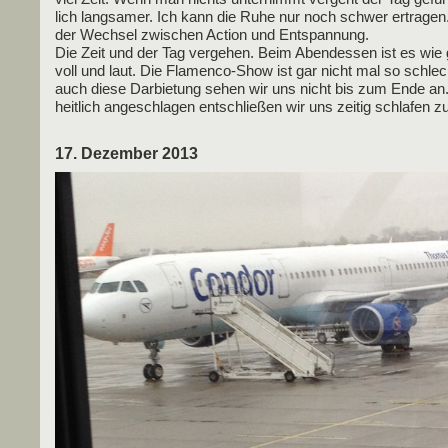
lich lang­sa­mer. Ich kann die Ruhe nur noch schwer ertra­gen.
der Wech­sel zwi­schen Action und Entspannung.
Die Zeit und der Tag ver­ge­hen. Beim Abend­essen ist es wi
voll und laut. Die Fla­men­co-Show ist gar nicht mal so schlec
auch die­se Dar­bie­tung sehen wir uns nicht bis zum Ende a
heit­lich ange­schla­gen ent­schlie­ßen wir uns zei­tig schla­fen 
17. Dezember 2013