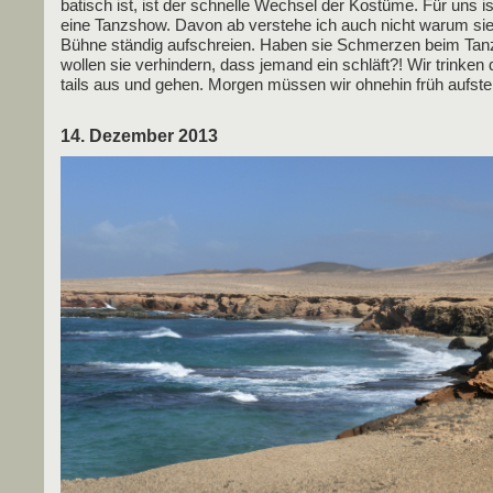
ba­tisch ist, ist der schnel­le Wech­sel der Kos­tü­me. Für uns i
eine Tanz­show. Davon ab ver­ste­he ich auch nicht war­um sie
Büh­ne stän­dig auf­schrei­en. Haben sie Schmer­zen beim Tan
wol­len sie ver­hin­dern, dass jemand ein schläft?! Wir trin­ken
tails aus und gehen. Mor­gen müs­sen wir ohne­hin früh aufst
14. Dezember 2013