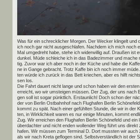
Was für ein schreck­li­cher Mor­gen. Der Wecker klin­gelt und
ich noch gar nicht aus­ge­schla­fen. Nach­dem ich mich noch e
Mal umge­dreht habe, ste­he ich wider­wil­lig auf. Drau­ßen ist 
dun­kel. Müde schlei­che ich in das Bade­zim­mer und mache 
tig. Zuvor war ich aber noch in der Küche und habe die Kaf­fe
ne in Gan­ge gebracht. Trotz Kaf­fe bin ich noch immer müde.
ten wür­de ich zurück in das Bett krie­chen, aber es hilft nicht
sen los.
Die Fahrt dau­ert nicht lan­ge und schon haben wir den ers­ten
erreicht, wo wir umstei­gen müs­sen. Der Zug, der uns nach Ber
gen soll ist sogar pünkt­lich. Erstaun­lich! Doch schon der näc
der von Ber­lin Ost­bahn­hof nach Flug­ha­fen Ber­lin Schö­ne­feld
kommt zu spät. Nach einer gefühl­ten Stun­de, die wir in der K
ten, in Wirk­lich­keit waren es nur eini­ge Minu­ten, kommt end­l
Zug. Wir errei­chen den Flug­ha­fen Ber­lin Schö­ne­feld und ein l
über­dach­ter und nicht enden wol­len­der Weg führt uns direkt
ha­fen. Wir müs­sen zum Ter­mi­nal D. Dort muss­ten wir auch 
als wir nach Kre­ta geflo­gen sind. Selbst­ver­ständ­lich ist der S