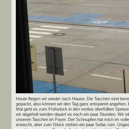
Heu­te flie­gen wir wie­der nach Hau­se. Die Taschen sind bere
gepackt, also kön­nen wir den Tag ganz ent­spannt ange­hen. E
Mal geht es zum Früh­stück in den rest­los über­füll­ten Spei­se­
wir abge­holt wer­den dau­ert es noch ein paar Stun­den. Wir sit
unse­ren Taschen im Foy­er. Der Schnup­fen hat mich im vol­
erwischt, aber zum Glück ste­hen ein paar Sofas rum. Unge­a