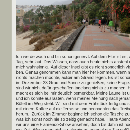
Ich wer­de wach und bin schon genervt. Auf dem Flur ist es, 
Tag, sehr laut. Das Wis­sen, dass auch heu­te nichts ansteht
mich wahn­sin­nig. Auf die­ser Insel gibt es nicht son­der­lich vi
ben. Genau genom­men kann man hier her kom­men, wenn 
nichts machen möch­te, außer am Strand lie­gen. Es ist schön
im Dezem­ber 23 Grad und Son­ne zu genie­ßen, kei­ne Fra­ge
sind wir nicht dafür geschaf­fen tage­lang nichts zu machen. H
macht es sich bei mir deut­lich bemerk­bar. Mei­ne Lau­ne ist unt
und ich könn­te aus­ras­ten, wenn mei­ner Mei­nung nach jem
Büfett im Weg steht. Wir sind mit dem Früh­stück fer­tig und s
mit einem Kaf­fee auf die Ter­ras­se und beob­ach­ten das Trei
her­um. Zurück im Zim­mer begin­ne ich schon die Tasche zu
was ich sonst noch nie so zei­tig gemacht habe. Heu­te Abend
wir uns eine Fla­men­co-Show anse­hen, doch bis dahin ist n
viel Zeit. Wenn man nichts unter­nimmt ver­geht der Tag gefü