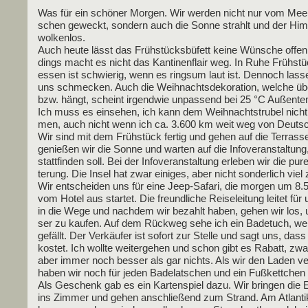
Was für ein schö­ner Mor­gen. Wir wer­den nicht nur vom Mee­
schen geweckt, son­dern auch die Son­ne strahlt und der Him­
wolkenlos.
Auch heu­te lässt das Früh­stücks­bü­fett kei­ne Wün­sche offen.
dings macht es nicht das Kan­ti­nen­flair weg. In Ruhe Früh­st
essen ist schwie­rig, wenn es rings­um laut ist. Den­noch las­s
uns schme­cken. Auch die Weih­nachts­de­ko­ra­ti­on, wel­che übe
bzw. hängt, scheint irgend­wie unpas­send bei 25 °C Außen­tem­
Ich muss es ein­se­hen, ich kann dem Weih­nachts­tru­bel nicht
men, auch nicht wenn ich ca. 3.600 km weit weg von Deutsch
Wir sind mit dem Früh­stück fer­tig und gehen auf die Ter­ras­s
genie­ßen wir die Son­ne und war­ten auf die Info­ver­an­stal­tung
statt­fin­den soll. Bei der Info­ver­an­stal­tung erle­ben wir die p
te­rung. Die Insel hat zwar eini­ges, aber nicht son­der­lich viel 
Wir ent­schei­den uns für eine Jeep-Safa­ri, die mor­gen um 8.
vom Hotel aus star­tet. Die freund­li­che Rei­se­lei­tung lei­tet für
in die Wege und nach­dem wir bezahlt haben, gehen wir los
ser zu kau­fen. Auf dem Rück­weg sehe ich ein Bade­tuch, we
gefällt. Der Ver­käu­fer ist sofort zur Stel­le und sagt uns, dass
kos­tet. Ich woll­te wei­ter­ge­hen und schon gibt es Rabatt, zwa
aber immer noch bes­ser als gar nichts. Als wir den Laden ver
haben wir noch für jeden Bade­lat­schen und ein Fuß­kett­chen
Als Geschenk gab es ein Kar­ten­spiel dazu. Wir brin­gen die E
ins Zim­mer und gehen anschlie­ßend zum Strand. Am Atlan­ti