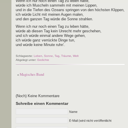
Wenn ich nur noch einen Tag zu leben hätte,
wür­de ich Muscheln sam­meln mit mei­nen Lippen,
und in die Tie­fen des Oze­ans sprin­gen von den höchs­ten Klippen,
ich wür­de Licht mit mei­nen Augen malen,
und den gan­zen Tag wür­de die Son­ne strahlen.
Wenn ich nur noch einen Tag zu leben hätte,
wür­de ab die­sen Tag kein Unrecht mehr geschehen,
und ich wür­de ein­mal ande­re Wege gehen,
ich wür­de ganz ver­rück­te Din­ge tun,
und wür­de kei­ne Minu­te ruhn’.
Schlagworte:
Leben
,
Sonne
,
Tag
,
Träume
,
Welt
Abgelegt unter:
Gedichte
«
Magisches Band
(Noch) Keine Kommentare
Schreibe einen Kommentar
Name
E-Mail (wird nicht veröffentlicht