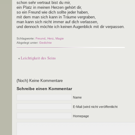
schon sehr ver­traut bist du mir,
ein Platz in mei­nen Her­zen gehört dir,
so ein Freund wie dich soll­te jeder haben,
mit dem man sich kann in Träu­me vergraben,
man kann sich nicht immer auf dich verlassen,
und den­noch möch­te ich kei­nen Augen­blick mit dir verpassen.
Schlagworte:
Freund
,
Herz
,
Magie
Abgelegt unter:
Gedichte
«
Leichtigkeit des Seins
(Noch) Keine Kommentare
Schreibe einen Kommentar
Name
E-Mail (wird nicht veröffentlicht
Homepage