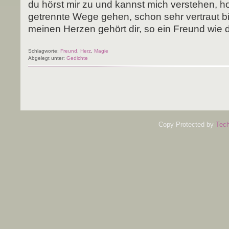
du hörst mir zu und kannst mich ver­ste­hen, hof­
getrenn­te Wege gehen, schon sehr ver­traut bis
mei­nen Her­zen gehört dir, so ein Freund wie 
Schlagworte:
Freund
,
Herz
,
Magie
Abgelegt unter:
Gedichte
Copy Protected by
Tech