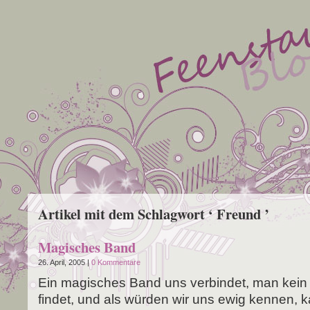
Artikel mit dem Schlagwort ‘ Freund ’
Magisches Band
26. April, 2005 |
0 Kommentare
Ein magi­sches Band uns ver­bin­det, man kei
fin­det, und als wür­den wir uns ewig ken­nen, k