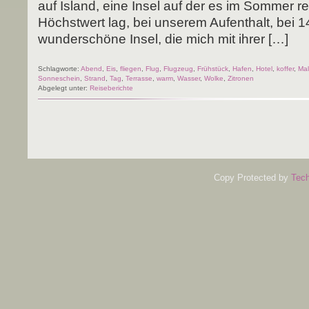
auf Island, eine Insel auf der es im Som­mer rela
Höchst­wert lag, bei unse­rem Auf­ent­halt, bei 1
wun­der­schö­ne Insel, die mich mit ihrer […]
Schlagworte:
Abend
,
Eis
,
fliegen
,
Flug
,
Flugzeug
,
Frühstück
,
Hafen
,
Hotel
,
koffer
,
Mal
Sonneschein
,
Strand
,
Tag
,
Terrasse
,
warm
,
Wasser
,
Wolke
,
Zitronen
Abgelegt unter:
Reiseberichte
Copy Protected by
Tech