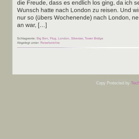
die Freu­de, dass es end­lich los ging, da ich s
Wunsch hat­te nach Lon­don zu rei­sen. Und wir 
nur so (übers Wochen­en­de) nach Lon­don, nei
an war, […]
Schlagworte:
Big Ben
,
Flug
,
London
,
Silvester
,
Tower Bridge
Abgelegt unter:
Reiseberichte
Copy Protected by
Tech