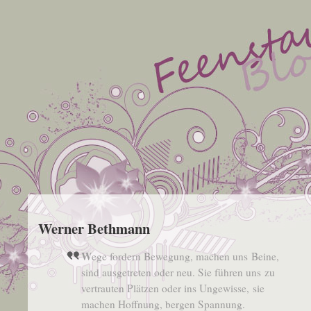
Werner Bethmann
Wege for­dern Bewe­gung, machen uns Beine,
sind aus­ge­tre­ten oder neu. Sie füh­ren uns zu
ver­trau­ten Plät­zen oder ins Unge­wis­se, sie
machen Hoff­nung, ber­gen Spannung.