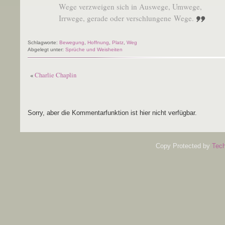
Wege ver­zwei­gen sich in Aus­we­ge, Umwege,
Irr­we­ge, gera­de oder ver­schlun­ge­ne Wege.
Schlagworte:
Bewegung
,
Hoffnung
,
Platz
,
Weg
Abgelegt unter:
Sprüche und Weisheiten
«
Charlie Chaplin
Sorry, aber die Kommentarfunktion ist hier nicht verfügbar.
Copy Protected by
Tech