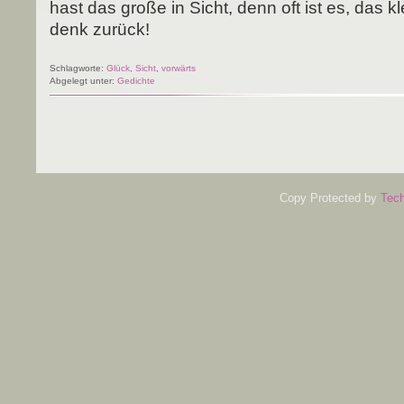
hast das gro­ße in Sicht, denn oft ist es, das 
denk zurück!
Schlagworte:
Glück
,
Sicht
,
vorwärts
Abgelegt unter:
Gedichte
Copy Protected by
Tech