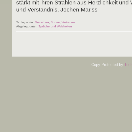
stärkt mit ihren Strah­len aus Herz­lich­keit und 
und Ver­ständ­nis. Jochen Mariss
Schlagworte:
Menschen
,
Sonne
,
Vertrauen
Abgelegt unter:
Sprüche und Weisheiten
Copy Protected by
Tech