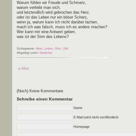
War­um füh­len wir Freu­de und Schmerz,
war­um ver­liebt man sich,
und letzt­end­lich wird gebro­chen das Herz,
oder ist das Leben nur ein böser Scherz,
wenn ja, war­um kann ich nicht dar­über lachen,
mach ich was falsch, muss ich es anders machen?
Wer kann mir eine Ant­wort geben,
was ist der Sinn des Lebens?
Schlagworte:
Herz
,
Leben
,
Sinn
,
Ziel
Abgelegt unter:
Gedichte
«
Alter
(Noch) Keine Kommentare
Schreibe einen Kommentar
Name
E-Mail (wird nicht veröffentlicht
Homepage