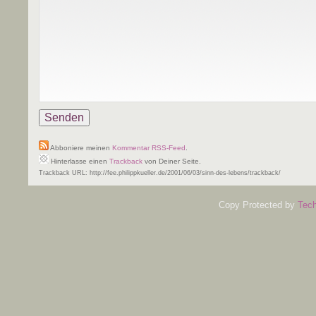
Abboniere meinen
Kommentar RSS-Feed
.
Hinterlasse einen
Trackback
von Deiner Seite.
Trackback URL: http://fee.philippkueller.de/2001/06/03/sinn-des-lebens/trackback/
Copy Protected by
Tech