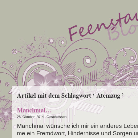
Artikel mit dem Schlagwort ‘ Atemzug ’
Manchmal…
26. Oktober, 2014 |
Geschlossen
Manch­mal wün­sche ich mir ein ande­res Leben
me ein Fremd­wort, Hin­der­nis­se und Sor­gen u