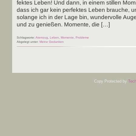
fek­tes Leben! Und dann, in einem stil­len Mom
dass ich gar kein per­fek­tes Leben brau­che, um
solan­ge ich in der Lage bin, wun­der­vol­le Aug
und zu genie­ßen. Momen­te, die […]
Schlagworte:
Atemzug
,
Leben
,
Momente
,
Probleme
Abgelegt unter:
Meine Gedanken
Copy Protected by
Tech