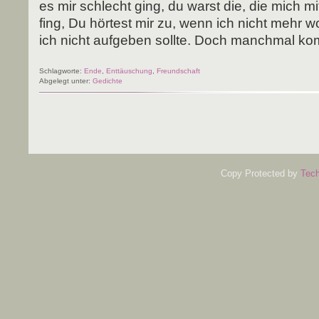
es mir schlecht ging, du warst die, die mich m
fing, Du hör­test mir zu, wenn ich nicht mehr wol
ich nicht auf­ge­ben soll­te. Doch manch­mal k
Schlagworte:
Ende
,
Enttäuschung
,
Freundschaft
Abgelegt unter:
Gedichte
Copy Protected by
Tech