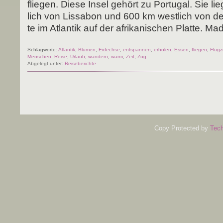
flie­gen. Die­se Insel gehört zu Por­tu­gal. Sie l
lich von Lis­sa­bon und 600 km west­lich von d
te im Atlan­tik auf der afri­ka­ni­schen Plat­te. Mad
Schlagworte:
Atlantik
,
Blumen
,
Eidechse
,
entspannen
,
erholen
,
Essen
,
fliegen
,
Flug
Menschen
,
Reise
,
Urlaub
,
wandern
,
warm
,
Zeit
,
Zug
Abgelegt unter:
Reiseberichte
Copy Protected by
Tech