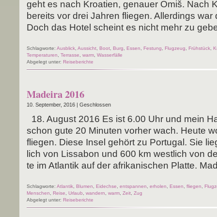
geht es nach Kroa­ti­en, genau­er Omiš. Nach Kro
bereits vor drei Jah­ren flie­gen. Aller­dings wa
Doch das Hotel scheint es nicht mehr zu geb
Schlagworte:
Ausblick
,
Aussicht
,
Boot
,
Burg
,
Essen
,
Festung
,
Flugzeug
,
Frühstück
,
K
Temperaturen
,
Terrasse
,
warm
,
Wasserfälle
Abgelegt unter:
Reiseberichte
Madeira 2016
10. September, 2016 |
Geschlossen
18. August 2016 Es ist 6.00 Uhr und mein Han­
schon gute 20 Minu­ten vor­her wach. Heu­te wo
flie­gen. Die­se Insel gehört zu Por­tu­gal. Sie l
lich von Lis­sa­bon und 600 km west­lich von d
te im Atlan­tik auf der afri­ka­ni­schen Plat­te. Mad
Schlagworte:
Atlantik
,
Blumen
,
Eidechse
,
entspannen
,
erholen
,
Essen
,
fliegen
,
Flug
Menschen
,
Reise
,
Urlaub
,
wandern
,
warm
,
Zeit
,
Zug
Abgelegt unter:
Reiseberichte