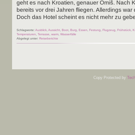
geht es nach Kroa­ti­en, genau­er Omiš. Nach Kro
bereits vor drei Jah­ren flie­gen. Aller­dings wa
Doch das Hotel scheint es nicht mehr zu geb
Schlagworte:
Ausblick
,
Aussicht
,
Boot
,
Burg
,
Essen
,
Festung
,
Flugzeug
,
Frühstück
,
K
Temperaturen
,
Terrasse
,
warm
,
Wasserfälle
Abgelegt unter:
Reiseberichte
Copy Protected by
Tech