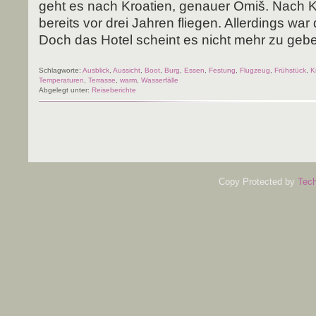
geht es nach Kroa­ti­en, genau­er Omiš. Nach Kro
bereits vor drei Jah­ren flie­gen. Aller­dings wa
Doch das Hotel scheint es nicht mehr zu geb
Schlagworte:
Ausblick
,
Aussicht
,
Boot
,
Burg
,
Essen
,
Festung
,
Flugzeug
,
Frühstück
,
K
Temperaturen
,
Terrasse
,
warm
,
Wasserfälle
Abgelegt unter:
Reiseberichte
Copy Protected by
Tech