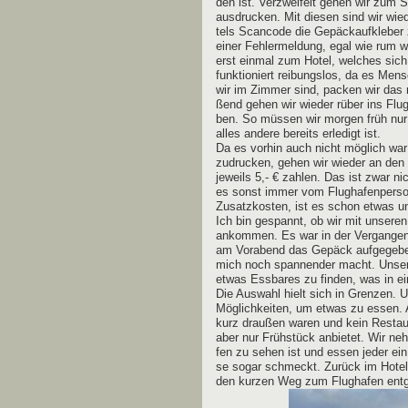
den ist. Ver­zwei­felt gehen wir zum S
aus­dru­cken. Mit die­sen sind wir wie
tels Scan­code die Gepäck­auf­kle­ber
einer Feh­ler­mel­dung, egal wie rum w
erst ein­mal zum Hotel, wel­ches sich
funk­tio­niert rei­bungs­los, da es M
wir im Zim­mer sind, packen wir das 
ßend gehen wir wie­der rüber ins Flug
ben. So müs­sen wir mor­gen früh nur n
alles ande­re bereits erle­digt ist.
Da es vor­hin auch nicht mög­lich war 
zu­dru­cken, gehen wir wie­der an den 
jeweils 5,- € zah­len. Das ist zwar n
es sonst immer vom Flug­ha­fen­per­so
Zusatz­kos­ten, ist es schon etwas 
Ich bin gespannt, ob wir mit unse­ren 
ankom­men. Es war in der Ver­gan­ge
am Vor­abend das Gepäck auf­ge­ge­be
mich noch span­nen­der macht. Unse­re
etwas Ess­ba­res zu fin­den, was in ei
Die Aus­wahl hielt sich in Gren­zen. U
Mög­lich­kei­ten, um etwas zu essen. 
kurz drau­ßen waren und kein Restau­r
aber nur Früh­stück anbie­tet. Wir ne
fen zu sehen ist und essen jeder ein g
se sogar schmeckt. Zurück im Hotel 
den kur­zen Weg zum Flug­ha­fen en