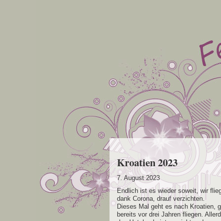
Kroatien 2023
7. August 2023
End­lich ist es wie­der soweit, wir fli
dank Coro­na, drauf verzichten.
Die­ses Mal geht es nach Kroa­ti­en, g
bereits vor drei Jah­ren flie­gen. All