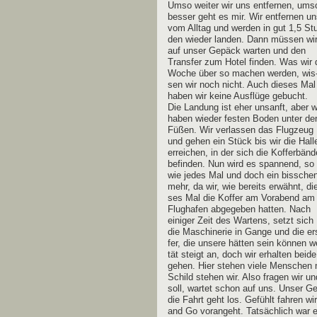
Umso wei­ter wir uns ent­fer­nen, ums
bes­ser geht es mir. Wir ent­fer­nen u
vom All­tag und wer­den in gut 1,5 St
den wie­der lan­den. Dann müs­sen wi
auf unser Gepäck war­ten und den
Trans­fer zum Hotel fin­den. Was wir 
Woche über so machen wer­den, wis
sen wir noch nicht. Auch die­ses Mal
haben wir kei­ne Aus­flü­ge gebucht.
Die Lan­dung ist eher unsanft, aber w
haben wie­der fes­ten Boden unter de
Füßen. Wir ver­las­sen das Flug­zeug
und gehen ein Stück bis wir die Hal­l
errei­chen, in der sich die Kof­fer­bän­d
befin­den. Nun wird es span­nend, so
wie jedes Mal und doch ein biss­che
mehr, da wir, wie bereits erwähnt, di
ses Mal die Kof­fer am Vor­abend am
Flug­ha­fen abge­ge­ben hat­ten. Nach
eini­ger Zeit des War­tens, setzt sich
die Maschi­ne­rie in Gan­ge und die er
fer, die unse­re hät­ten sein kön­nen
tät steigt an, doch wir erhal­ten bei­
gehen. Hier ste­hen vie­le Men­schen 
Schild ste­hen wir. Also fra­gen wir un
soll, war­tet schon auf uns. Unser Ge
die Fahrt geht los. Gefühlt fah­ren wi
and Go vor­an­geht. Tat­säch­lich war