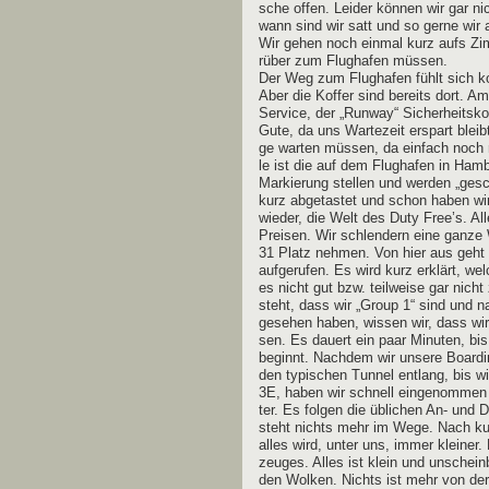
sche offen. Lei­der kön­nen wir gar n
wann sind wir satt und so ger­ne wir 
Wir gehen noch ein­mal kurz aufs Zim
rüber zum Flug­ha­fen müssen.
Der Weg zum Flug­ha­fen fühlt sich ko
Aber die Kof­fer sind bereits dort. Am
Ser­vice, der „Run­way“ Sicher­heits­k
Gute, da uns War­te­zeit erspart bleib
ge war­ten müs­sen, da ein­fach noch ni
le ist die auf dem Flug­ha­fen in Ham
Mar­kie­rung stel­len und wer­den „ge
kurz abge­tas­tet und schon haben wir
wie­der, die Welt des Duty Free’s. Al
Prei­sen. Wir schlen­dern eine gan­z
31 Platz neh­men. Von hier aus geht
auf­ge­ru­fen. Es wird kurz erklärt, we
es nicht gut bzw. teil­wei­se gar nicht 
steht, dass wir „Group 1“ sind und na
gese­hen haben, wis­sen wir, dass wir 
sen. Es dau­ert ein paar Minu­ten, bi
beginnt. Nach­dem wir unse­re Boar­di
den typi­schen Tun­nel ent­lang, bis w
3E, haben wir schnell ein­ge­nom­men
ter. Es fol­gen die übli­chen An- und
steht nichts mehr im Wege. Nach kur
alles wird, unter uns, immer klei­ner
zeu­ges. Alles ist klein und unschein­
den Wol­ken. Nichts ist mehr von de