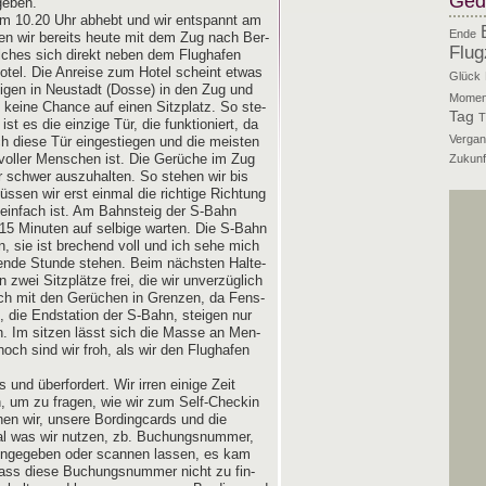
Ged
geben.
um 10.20 Uhr abhebt und wir ent­spannt am
Ende
ren wir bereits heu­te mit dem Zug nach Ber­
Flug
l­ches sich direkt neben dem Flug­ha­fen
t­ho­tel. Die Anrei­se zum Hotel scheint etwas
Glück
tei­gen in Neu­stadt (Dos­se) in den Zug und
Momen
 kei­ne Chan­ce auf einen Sitz­platz. So ste­
Tag
T
st es die ein­zi­ge Tür, die funk­tio­niert, da
Vergan
h die­se Tür ein­ge­stie­gen und die meis­ten
 vol­ler Men­schen ist. Die Gerü­che im Zug
Zukunf
ur schwer aus­zu­hal­ten. So ste­hen wir bis
­sen wir erst ein­mal die rich­ti­ge Rich­tung
 ein­fach ist. Am Bahn­steig der S‑Bahn
5 Minu­ten auf sel­bi­ge war­ten. Die S‑Bahn
, sie ist bre­chend voll und ich sehe mich
en­de Stun­de ste­hen. Beim nächs­ten Hal­te­
wei Sitz­plät­ze frei, die wir unver­züg­lich
ich mit den Gerü­chen in Gren­zen, da Fens­
, die End­sta­ti­on der S‑Bahn, stei­gen nur
n. Im sit­zen lässt sich die Mas­se an Men­
noch sind wir froh, als wir den Flug­ha­fen
 und über­for­dert. Wir irren eini­ge Zeit
 um zu fra­gen, wie wir zum Self-Che­ckin
n wir, unse­re Bord­ing­cards und die
gal was wir nut­zen, zb. Buchungs­num­mer,
­ge­ge­ben oder scan­nen las­sen, es kam
dass die­se Buchungs­num­mer nicht zu fin­