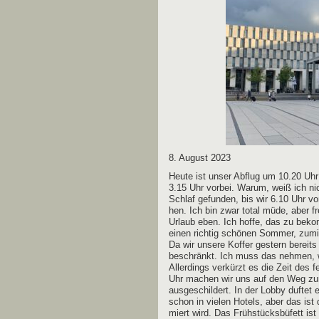
8. August 2023
Heu­te ist unser Abflug um 10.20 Uhr
3.15 Uhr vor­bei. War­um, weiß ich ni
Schlaf gefun­den, bis wir 6.10 Uhr vo
hen. Ich bin zwar total müde, aber 
Urlaub eben. Ich hof­fe, das zu beko
einen rich­tig schö­nen Som­mer, zum
Da wir unse­re Kof­fer ges­tern bereits
beschränkt. Ich muss das neh­men, wa
Aller­dings ver­kürzt es die Zeit des 
Uhr machen wir uns auf den Weg zum 
aus­ge­schil­dert. In der Lob­by duf­te
schon in vie­len Hotels, aber das ist das
miert wird. Das Früh­stücks­bü­fett ist 