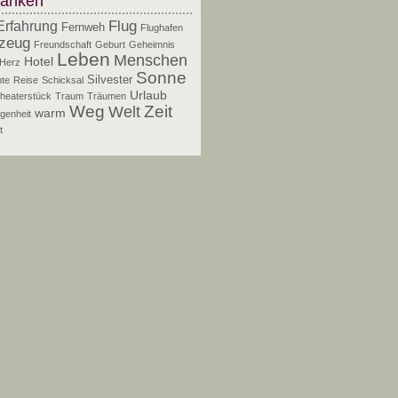
anken
Flug
Erfahrung
Fernweh
Flughafen
zeug
Freundschaft
Geburt
Geheimnis
Leben
Menschen
Hotel
Herz
Sonne
Silvester
te
Reise
Schicksal
Urlaub
heaterstück
Traum
Träumen
Zeit
Weg
Welt
warm
genheit
t