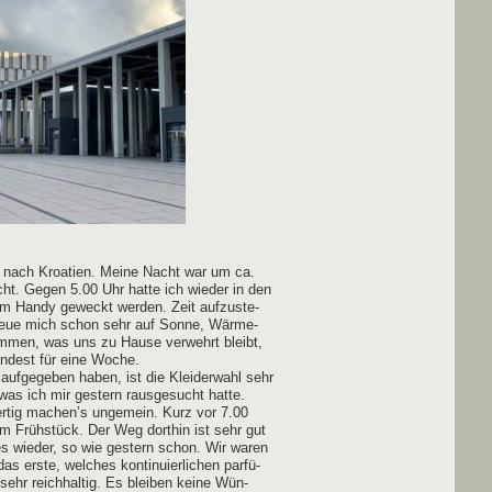
 nach Kroa­ti­en. Mei­ne Nacht war um ca.
cht. Gegen 5.00 Uhr hat­te ich wie­der in den
m Han­dy geweckt wer­den. Zeit auf­zu­ste­
freue mich schon sehr auf Son­ne, Wär­me-
m­men, was uns zu Hau­se ver­wehrt bleibt,
in­dest für eine Woche.
 auf­ge­ge­ben haben, ist die Klei­der­wahl sehr
s ich mir ges­tern raus­ge­sucht hat­te.
fer­tig machen’s unge­mein. Kurz vor 7.00
Früh­stück. Der Weg dort­hin ist sehr gut
t es wie­der, so wie ges­tern schon. Wir waren
 ers­te, wel­ches kon­ti­nu­ier­li­chen par­fü­
sehr reich­hal­tig. Es blei­ben kei­ne Wün­