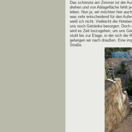
Das schöns­te am Zim­mer ist der Aus
dre­hen und von Abla­ge­flä­che fehlt 
leben. Nun ja, wir möch­ten hier auch 
was sehr ent­schei­dend für den Auf­e
weiß ich nicht. Viel­leicht die Hotel­a
uns noch Geträn­ke besor­gen. Doch 
wird es Zeit los­zu­ge­hen, um uns Ge
stuhl bis zur Eta­ge, in der sich die Re
gelan­gen wir nach drau­ßen. Eine imp
Straße.