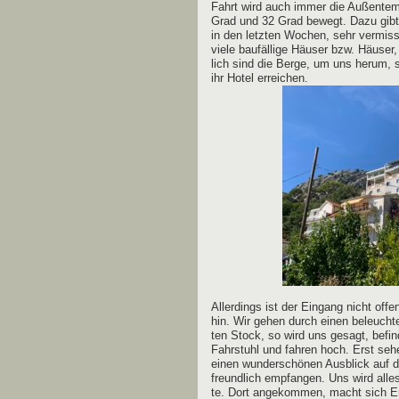
Fahrt wird auch immer die Außen­tem­p
Grad und 32 Grad bewegt. Dazu gibt 
in den letz­ten Wochen, sehr ver­mi
vie­le bau­fäl­li­ge Häu­ser bzw. Häu­s
lich sind die Ber­ge, um uns her­um, s
ihr Hotel erreichen.
Aller­dings ist der Ein­gang nicht offen
hin. Wir gehen durch einen beleuch­te
ten Stock, so wird uns gesagt, befin­
Fahr­stuhl und fah­ren hoch. Erst se
einen wun­der­schö­nen Aus­blick auf 
freund­lich emp­fan­gen. Uns wird all
te. Dort ange­kom­men, macht sich Ernü