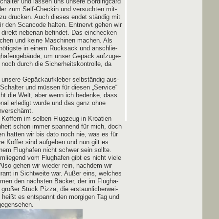
chal­ter und las­sen uns unse­re Bord­ing­card
­der zum Self-Che­ckin und ver­such­ten mit­
 zu dru­cken. Auch die­ses endet stän­dig mit
ir den Scan­code hal­ten. Ent­nervt gehen wir
 direkt neben­an befin­det. Das ein­che­cken
en­schen und kei­ne Maschi­nen machen. Als
nötigs­te in einem Ruck­sack und anschlie­
­ha­fen­ge­bäu­de, um unser Gepäck auf­zu­ge­
och durch die Sicher­heits­kon­trol­le, da
unse­re Gepäck­auf­kle­ber selb­stän­dig aus­
Schal­ter und müs­sen für die­sen „Ser­vice“
icht die Welt, aber wenn ich beden­ke, dass
­nal erle­digt wur­de und das ganz ohne
unverschämt.
Kof­fern im sel­ben Flug­zeug in Kroa­ti­en
n­heit schon immer span­nend für mich, doch
n hat­ten wir bis dato noch nie, was es für
 Kof­fer sind auf­ge­ben und nun gilt es
nem Flug­ha­fen nicht schwer sein soll­te.
mlie­gend vom Flug­ha­fen gibt es nicht vie­le
Also gehen wir wie­der rein, nach­dem wir
ant in Sicht­wei­te war. Außer eins, wel­ches
h­men den nächs­ten Bäcker, der im Flug­ha­
ro­ßer Stück Piz­za, die erstaun­li­cher­wei­
heißt es ent­spannt den mor­gi­gen Tag und
tgegensehen.