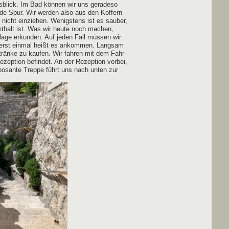
­blick. Im Bad kön­nen wir uns gera­de­so
jede Spur. Wir wer­den also aus den Kof­fern
nicht ein­zie­hen. Wenigs­tens ist es sau­ber,
nt­halt ist. Was wir heu­te noch machen,
n­la­ge erkun­den. Auf jeden Fall müs­sen wir
erst ein­mal heißt es ankom­men. Lang­sam
trän­ke zu kau­fen. Wir fah­ren mit dem Fahr­
zep­ti­on befin­det. An der Rezep­ti­on vor­bei,
o­san­te Trep­pe führt uns nach unten zur