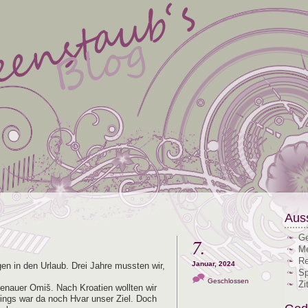
Aus
Ge
7.
Me
Re
Januar, 2024
e­gen in den Urlaub. Drei Jah­re muss­ten wir,
Sp
Geschlossen
Zi
enau­er Omiš. Nach Kroa­ti­en woll­ten wir
er­dings war da noch Hvar unser Ziel. Doch