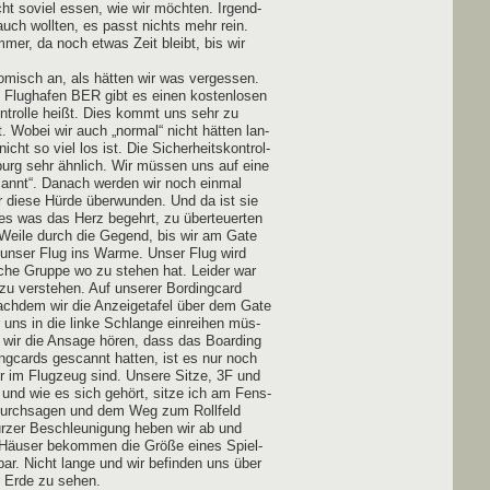
icht soviel essen, wie wir möch­ten. Irgend­
auch woll­ten, es passt nichts mehr rein.
­mer, da noch etwas Zeit bleibt, bis wir
misch an, als hät­ten wir was ver­ges­sen.
 Flug­ha­fen BER gibt es einen kos­ten­lo­sen
on­trol­le heißt. Dies kommt uns sehr zu
t. Wobei wir auch „nor­mal“ nicht hät­ten lan­
cht so viel los ist. Die Sicher­heits­kon­trol­
­burg sehr ähn­lich. Wir müs­sen uns auf eine
scannt“. Danach wer­den wir noch ein­mal
 die­se Hür­de über­wun­den. Und da ist sie
les was das Herz begehrt, zu über­teu­er­ten
e Wei­le durch die Gegend, bis wir am Gate
 unser Flug ins War­me. Unser Flug wird
l­che Grup­pe wo zu ste­hen hat. Lei­der war
zu ver­ste­hen. Auf unse­rer Bord­ing­card
ch­dem wir die Anzei­ge­ta­fel über dem Gate
uns in die lin­ke Schlan­ge ein­rei­hen müs­
s wir die Ansa­ge hören, dass das Boar­ding
ng­cards gescannt hat­ten, ist es nur noch
ir im Flug­zeug sind. Unse­re Sit­ze, 3F und
 und wie es sich gehört, sit­ze ich am Fens­
 Durch­sa­gen und dem Weg zum Roll­feld
­zer Beschleu­ni­gung heben wir ab und
. Häu­ser bekom­men die Grö­ße eines Spiel­
bar. Nicht lan­ge und wir befin­den uns über
r Erde zu sehen.