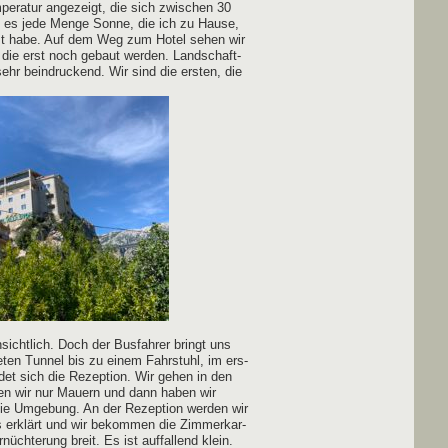
e­ra­tur ange­zeigt, die sich zwi­schen 30
es jede Men­ge Son­ne, die ich zu Hau­se,
sst habe. Auf dem Weg zum Hotel sehen wir
er, die erst noch gebaut wer­den. Land­schaft­
ehr bein­dru­ckend. Wir sind die ers­ten, die
­sicht­lich. Doch der Bus­fah­rer bringt uns
­ten Tun­nel bis zu einem Fahr­stuhl, im ers­
det sich die Rezep­ti­on. Wir gehen in den
hen wir nur Mau­ern und dann haben wir
die Umge­bung. An der Rezep­ti­on wer­den wir
es erklärt und wir bekom­men die Zim­mer­kar­
ch­te­rung breit. Es ist auf­fal­lend klein.