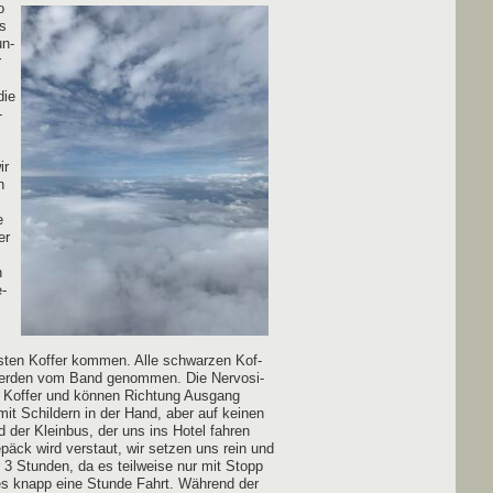
o
ns
un­
r
die
­
ir
n
e
er
n
e­
s­ten Kof­fer kom­men. Alle schwar­zen Kof­
 wer­den vom Band genom­men. Die Ner­vo­si­
de Kof­fer und kön­nen Rich­tung Aus­gang
mit Schil­dern in der Hand, aber auf kei­nen
d der Klein­bus, der uns ins Hotel fah­ren
päck wird ver­staut, wir set­zen uns rein und
r 3 Stun­den, da es teil­wei­se nur mit Stopp
 es knapp eine Stun­de Fahrt. Wäh­rend der