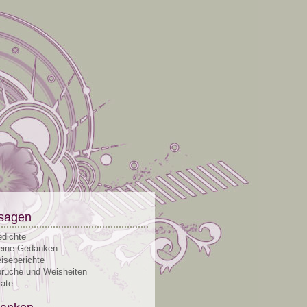
sagen
dichte
ine Gedanken
iseberichte
rüche und Weisheiten
tate