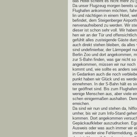
das Hotel scheint es nicht mehr zu 
Da unser Flug­zeug mor­gen bereits 
Flug­ha­fen ankom­men möch­ten, fah­
lin und näch­ti­gen in einem Hotel, we
befin­det, dem Stei­gen­ber­ger Air­por
ner­ven­auf­rei­bend zu wer­den. Wir s
die­ser ist schon sehr voll. Wir haben
hen wir an der Tür und offen­sicht­lich i
gefühlt alles zustei­gen­de Gäs­te durc
auch direkt ste­hen blei­ben, da alles
sind unde­fi­nier­bar, der Lärm­pe­gel n
Ber­lin Zoo und dort ange­kom­men, müs
zur S‑Bahn fin­den, was gar nicht so
ange­kom­men, müs­sen wir nur noch 1
kommt und, wie soll­te es anders sein
in Gedan­ken auch die noch ver­blei­b
punkt haben wir Glück und es wer­den z
ein­neh­men. In der S‑Bahn hält es s
ter geöff­net sind. Bis zum Flug­ha­fen
weni­ge Men­schen aus, aber vie­le ei
schen eini­ger­ma­ßen aus­hal­ten. Den­
erreichen.
Da sind wir nun und ste­hen da, hilf­los
umher, bis wir zum Info-Stand gehen,
kom­men. Dort ange­kom­men ver­su­che
Gepäck­auf­kle­ber aus­zu­dru­cken. E
Aus­weis oder was auch immer wir ein
immer wie­der eine Feh­ler­mel­dung, 