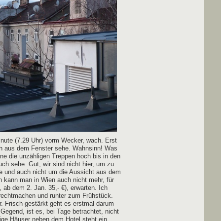
inu­te (7.29 Uhr) vorm Wecker, wach. Erst
ch aus dem Fens­ter sehe. Wahn­sinn! Was
­ne die unzäh­li­gen Trep­pen hoch bis in den
uch sehe. Gut, wir sind nicht hier, um zu
be und auch nicht um die Aus­sicht aus dem
ich kann man in Wien auch nicht mehr, für
le, ab dem 2. Jan. 35,- €), erwar­ten. Ich
echt­ma­chen und run­ter zum Früh­stück.
er. Frisch gestärkt geht es erst­mal dar­um
Gegend, ist es, bei Tage betrach­tet, nicht
ni­ge Häu­ser neben dem Hotel steht ein