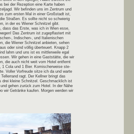
 bei der Rezep­ti­on eine Kar­te haben
­zel­jagd. Wir befin­den uns im Zen­trum und
hes zum ers­ten Mal in einer Groß­stadt ist,
die Stra­ßen. Es soll­te nicht so schwie­rig
en, in der es Wie­ner Schnit­zel gibt.
n, dass das Ers­te, was ich in Wien esse,
wegen! Das Zen­trum ist zuge­pflas­tert mit
hen‑, Indischen‑, und Ita­lie­ni­schen
en, die Wie­ner Schnit­zel anbie­ten, sehen
d aus oder sind völ­lig über­teu­ert. Knapp 2
nd lahm und uns ist es mitt­ler­wei­le egal
ssen. Wir gehen in eine Gast­stät­te, die wir
ten, die auch nicht weit vom Hotel ent­fernt
l, 1 Cola und 1 Bier. Komi­scher­wei­se ste­
e. Vol­ler Vor­freu­de sit­ze ich da und war­te
el­ler­rand ragt. Der Kell­ner bringt das
s drei klei­ne Schnit­zel. Geschmack­lich ist
en und gehen zurück zum Hotel. In der Nähe
wo wir Geträn­ke kau­fen. Mor­gen wer­den wir