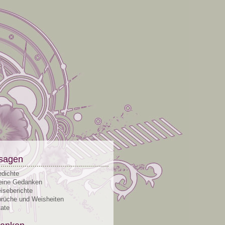
sagen
dichte
ine Gedanken
iseberichte
rüche und Weisheiten
tate