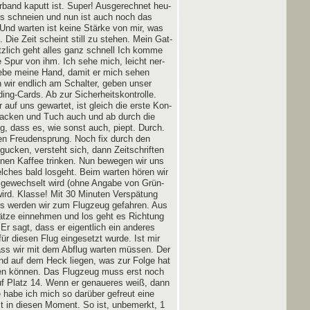
­band kaputt ist. Super! Aus­ge­rech­net heu­
 es schnei­en und nun ist auch noch das
 Und war­ten ist kei­ne Stär­ke von mir, was
. Die Zeit scheint still zu ste­hen. Mein Gat­
tz­lich geht alles ganz schnell Ich kom­me
 Spur von ihm. Ich sehe mich, leicht ner­
hebe mei­ne Hand, damit er mich sehen
n wir end­lich am Schal­ter, geben unser
-Cards. Ab zur Sicher­heits­kon­trol­le.
auf uns gewar­tet, ist gleich die ers­te Kon­
d, Jacken und Tuch auch und ab durch die
tung, dass es, wie sonst auch, piept. Durch.
en Freu­den­sprung. Noch fix durch den
cken, ver­steht sich, dann Zeit­schrif­ten
inen Kaf­fee trin­ken. Nun bewe­gen wir uns
­ches bald los­geht. Beim war­ten hören wir
 gewech­selt wird (ohne Anga­be von Grün­
ird. Klas­se! Mit 30 Minu­ten Ver­spä­tung
s wer­den wir zum Flug­zeug gefah­ren. Aus
t­ze ein­neh­men und los geht es Rich­tung
Er sagt, dass er eigent­lich ein ande­res
für die­sen Flug ein­ge­setzt wur­de. Ist mir
dass wir mit dem Abflug war­ten müs­sen. Der
und auf dem Heck lie­gen, was zur Fol­ge hat
e­gen kön­nen. Das Flug­zeug muss erst noch
r auf Platz 14. Wenn er genaue­res weiß, dann
e habe ich mich so dar­über gefreut eine
zt in die­sen Moment. So ist, unbe­merkt, 1