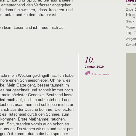
Ged
uch Zitate und Sprüche, die aus anderen
d entsprechend den Verfasser angegeben.
ch darauf hinweisen, dass kopieren und
Ende
Flug
, unfair und zu dem strafbar ist.
Glück
n beim Lesen und ich freue mich auf
Momen
Tag
T
Vergan
Zukunf
10.
Januar, 2010
1 Kommentar
ra­de mein Wecker geklin­gelt hat. Ich habe
höre einen Schnee­schie­ber. Oh nein, es
ke. Mein Gat­te geht, bes­ser tau­melt im
h, es hat geschneit und schneit immer noch.
st mein nächs­ter Gedan­ke. Seuf­zend las­se
dert mich auf, end­lich auf­zu­ste­hen. Lang­
Sachen zusam­men und schlep­pe mich zur
ls ich aus der Dusche kom­me. Die letz­ten
t es, rut­schend durch den Schnee, zum
ge­kom­men. Ers­te Maß­nah­me; rau­chen.
en. Shit, stan­den vor­hin auch schon so
wir uns an. Da ste­hen wir nun und nicht pas­
ini­ger Zeit kommt durch die Laut­spre­cher