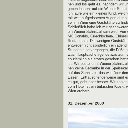
hen und los geht es, nach­dem wir uns
geben las­sen, auf die Wie­ner Schnit
ich lau­fe wie ein klei­nes Kind, wel­c
mit weit auf­ge­ris­se­nen Augen durch 
sein in Wien eine Gast­stät­te zu fin­d
Schließ­lich habe ich mir geschwo­re
ein Wie­ner Schnit­zel sein wird. Von 
MC Donalds, Griechischen‑, Chinesisc
Restau­rants. Die weni­gen Gast­stät­t
ent­we­der nicht son­der­lich ein­la­den
Stun­den sind ver­gan­gen, die Füße si
was, Haupt­sa­che irgend­et­was zum e
so ziem­lich als ers­tes gese­hen hat­
ist. Wir bestel­len 2 Wie­ner Schnit­ze
hen kei­ne Geträn­ke in der Spei­se­kar­t
auf das Schnit­zel, das weit über den T
Essen. Ent­täu­schen­der­wei­se sind e
es gut, geht aber bes­ser. Wir zah­l
vom Hotel ist ein tür­ki­scher Kiosk, 
Wien erobern.
31. Dezember 2009