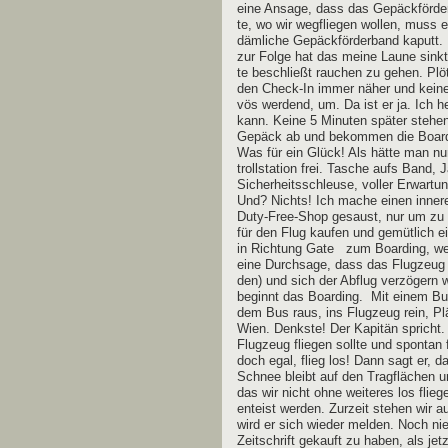
eine Ansa­ge, dass das Gepäck­för­der
te, wo wir weg­flie­gen wol­len, muss
däm­li­che Gepäck­för­der­band kaputt.
zur Fol­ge hat das mei­ne Lau­ne sinkt
te beschließt rau­chen zu gehen. Plö
den Check-In immer näher und kei­ne
vös wer­dend, um. Da ist er ja. Ich 
kann. Kei­ne 5 Minu­ten spä­ter ste­he
Gepäck ab und bekom­men die Boar­ding
Was für ein Glück! Als hät­te man nur 
troll­sta­ti­on frei. Tasche aufs Ban
Sicher­heits­schleu­se, vol­ler Erwar­
Und? Nichts! Ich mache einen inne­r
Duty-Free-Shop gesaust, nur um zu gu
für den Flug kau­fen und gemüt­lich e
in Rich­tung Gate zum Boar­ding, wel
eine Durch­sa­ge, dass das Flug­zeug
den) und sich der Abflug ver­zö­gern w
beginnt das Boar­ding. Mit einem Bu
dem Bus raus, ins Flug­zeug rein, Plä
Wien. Denks­te! Der Kapi­tän spricht. 
Flug­zeug flie­gen soll­te und spon­tan 
doch egal, flieg los! Dann sagt er, 
Schnee bleibt auf den Trag­flä­chen 
das wir nicht ohne wei­te­res los fli
ent­eist wer­den. Zur­zeit ste­hen wi
wird er sich wie­der mel­den. Noch ni
Zeit­schrift gekauft zu haben, als jet