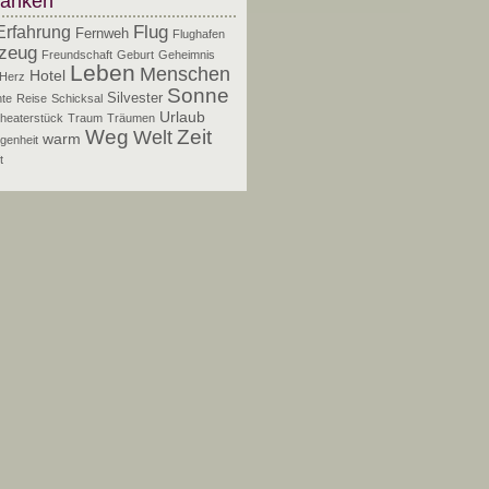
anken
Flug
Erfahrung
Fernweh
Flughafen
zeug
Freundschaft
Geburt
Geheimnis
Leben
Menschen
Hotel
Herz
Sonne
Silvester
te
Reise
Schicksal
Urlaub
heaterstück
Traum
Träumen
Zeit
Weg
Welt
warm
genheit
t