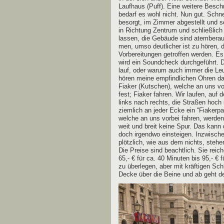
Lauf­haus (Puff). Eine wei­te­re Bes
bedarf es wohl nicht. Nun gut. Schnel
besorgt, im Zim­mer abge­stellt und sc
in Rich­tung Zen­trum und schließ­l
las­sen, die Gebäu­de sind atem­be­r
men, umso deut­li­cher ist zu hören, 
Vor­be­rei­tun­gen getrof­fen wer­den.
wird ein Sound­check durch­ge­führt. D
lauf, oder war­um auch immer die Leu­t
hören mei­ne emp­find­li­chen Ohren da
Fia­ker (Kut­schen), wel­che an uns vo
fest; Fia­ker fah­ren. Wir lau­fen, auf
links nach rechts, die Stra­ßen hoch u
ziem­lich an jeder Ecke ein “Fia­ker­pa
wel­che an uns vor­bei fah­ren, wer­d
weit und breit kei­ne Spur. Das kann 
doch irgend­wo ein­stei­gen. Inzwi­sch
plötz­lich, wie aus dem nichts, ste­hen 
Die Prei­se sind beacht­lich. Sie rei­
65,- € für ca. 40 Minu­ten bis 95,- € f
zu über­le­gen, aber mit kräf­ti­gen Sc
Decke über die Bei­ne und ab geht 