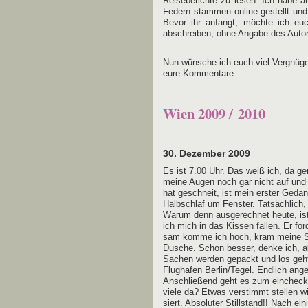
Reiseberichte zu lesen. Ich habe a
Federn stammen online gestellt un
Bevor ihr anfangt, möchte ich eu
abschreiben, ohne Angabe des Autors
Nun wünsche ich euch viel Vergnüge
eure Kommentare.
Wien 2009 / 2010
30. Dezember 2009
Es ist 7.00 Uhr. Das weiß ich, da ge
mei­ne Augen noch gar nicht auf und 
hat geschneit, ist mein ers­ter Gedan­
Halb­schlaf um Fens­ter. Tat­säch­lic
War­um denn aus­ge­rech­net heu­te, i
ich mich in das Kis­sen fal­len. Er for­
sam kom­me ich hoch, kram mei­ne 
Dusche. Schon bes­ser, den­ke ich, a
Sachen wer­den gepackt und los geh
Flug­ha­fen Berlin/Tegel. End­lich an
Anschlie­ßend geht es zum ein­che­ck
vie­le da? Etwas ver­stimmt stel­len 
siert. Abso­lu­ter Still­stand!! Nach e