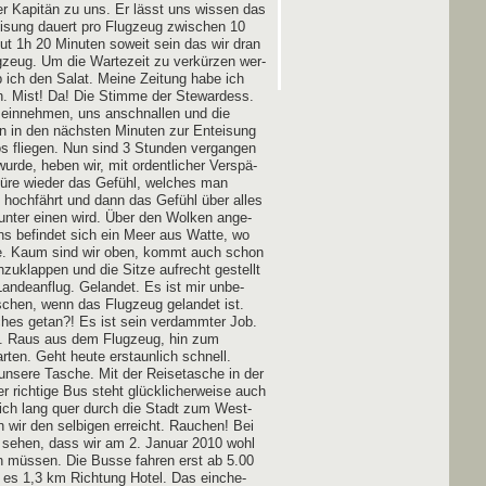
der Kapi­tän zu uns. Er lässt uns wis­sen das
ei­sung dau­ert pro Flug­zeug zwi­schen 10
gut 1h 20 Minu­ten soweit sein das wir dran
­zeug. Um die War­te­zeit zu ver­kür­zen wer­
 ich den Salat. Mei­ne Zei­tung habe ich
ch. Mist! Da! Die Stim­me der Ste­war­dess.
i­on ein­neh­men, uns anschnal­len und die
n in den nächs­ten Minu­ten zur Ent­ei­sung
s flie­gen. Nun sind 3 Stun­den ver­gan­gen
r­de, heben wir, mit ordent­li­cher Ver­spä­
pü­re wie­der das Gefühl, wel­ches man
hoch­fährt und dann das Gefühl über alles
 unter einen wird. Über den Wol­ken ange­
s befin­det sich ein Meer aus Wat­te, wo
h­te. Kaum sind wir oben, kommt auch schon
zu­klap­pen und die Sit­ze auf­recht gestellt
an­de­an­flug. Gelan­det. Es ist mir unbe­
at­schen, wenn das Flug­zeug gelan­det ist.
­ches getan?! Es ist sein ver­damm­ter Job.
en. Raus aus dem Flug­zeug, hin zum
en. Geht heu­te erstaun­lich schnell.
nse­re Tasche. Mit der Rei­se­ta­sche in der
ich­ti­ge Bus steht glück­li­cher­wei­se auch
­lich lang quer durch die Stadt zum West­
wir den sel­bi­gen erreicht. Rau­chen! Bei
u sehen, dass wir am 2. Janu­ar 2010 wohl
n müs­sen. Die Bus­se fah­ren erst ab 5.00
ht es 1,3 km Rich­tung Hotel. Das ein­che­