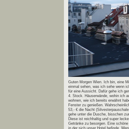
Guten Mor­gen Wien. Ich bin, eine M
ein­mal sehen, was ich sehe wenn i
für eine Aus­sicht. Dafür gehe ich ger
4. Stock. Häu­ser­wän­de, wohin ich a
woh­nen, wie ich bereits erwähnt ha
Fens­ter zu genie­ßen. Wahr­schein­l
53,- € die Nacht (Sil­ves­ter­pau­scha­
gehe unter die Dusche, biss­chen zur
Die­se ist reich­hal­tig und super leck
Geträn­ke zu besor­gen. Eine schö­ne 
in der sich unser Hotel befin­de. We