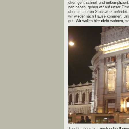
cken geht schnell und unkom­pli­ziert. 
nen haben, gehen wir auf unser Zim­me
oben im letz­ten Stock­werk befin­det.
wir wie­der nach Hau­se kom­men. Uns
gut. Wir wol­len hier nicht woh­nen, s
Tasche abge­stellt, noch schnell eine