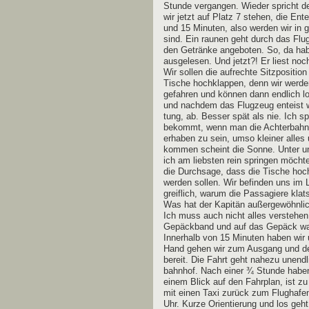
Stun­de ver­gan­gen. Wie­der spricht 
wir jetzt auf Platz 7 ste­hen, die Ent­
und 15 Minu­ten, also wer­den wir in 
sind. Ein rau­nen geht durch das Flug
den Geträn­ke ange­bo­ten. So, da hab
aus­ge­le­sen. Und jetzt?! Er liest no
Wir sol­len die auf­rech­te Sitz­po­si­t
Tische hoch­klap­pen, denn wir wer­de
gefah­ren und kön­nen dann end­lich lo
und nach­dem das Flug­zeug ent­eist wu
tung, ab. Bes­ser spät als nie. Ich s
bekommt, wenn man die Ach­ter­bahn 
erha­ben zu sein, umso klei­ner alles
kom­men scheint die Son­ne. Unter un
ich am liebs­ten rein sprin­gen möc
die Durch­sa­ge, dass die Tische hoch­
wer­den sol­len. Wir befin­den uns im L
greif­lich, war­um die Pas­sa­gie­re kl
Was hat der Kapi­tän außer­ge­wöhn­li
Ich muss auch nicht alles ver­ste­h
Gepäck­band und auf das Gepäck war­t
Inner­halb von 15 Minu­ten haben wir u
Hand gehen wir zum Aus­gang und der r
bereit. Die Fahrt geht nahe­zu unend
bahn­hof. Nach einer ¾ Stun­de haben 
einem Blick auf den Fahr­plan, ist z
mit einen Taxi zurück zum Flug­ha­fe
Uhr. Kur­ze Ori­en­tie­rung und los ge