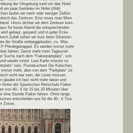
chrei­bung der Umge­bung rund um das Hotel
l ein paar Geträn­ke im Hofer (Aldi)
hon lau­fen wir mehr oder weni­ger Ziel­los
ich durch das Zen­trum. Eins muss man Wien
au­bend. Umso dich­ter wir dem Zen­trum kom­
dass für heu­te Abend die ent­spre­chen­den
 Es wird gebaut, gesperrt und in jeder Ecke
urch Zufall sehen wir kurz beim Sil­ves­ter­
e die Stra­ße ent­lang­ge­lau­fen, zu. Was
?! Pfer­de­ge­trap­pel. Es wer­den immer mehr
r­bei fah­ren. Damit steht mein Tages­ziel
 der Suche nach dem “Fia­ker­park­platz“, von
nd wie­der run­ter. Laut Kar­te müss­te so
rk­platz“ sein. Pus­te­ku­chen! Die Kut­schen,
en immer mehr, aber von dem “Park­platz“ ist
doch nicht war sein, die Leu­te müs­sen
en glau­be ich fast nicht mehr dar­an und
hin­ter der Spa­ni­schen Reit­schu­le Fia­ker.
chen von 40,- € für 15 bis 20 Minu­ten über
ür eine Stun­de Fia­ker fah­ren. Ohne lan­ge
hlu­cken ent­schei­den uns für die 40,- € Tour.
der Zosse.